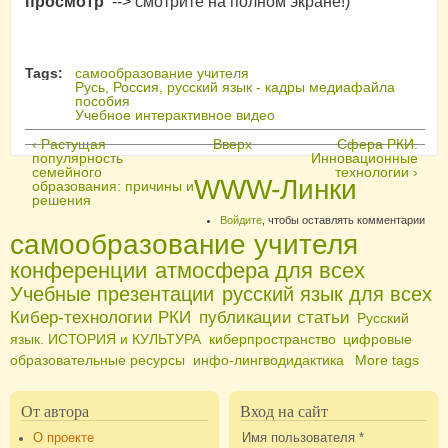
просмотр
--> смотрите на полном экране!)
Tags:
самообразование учителя
Русь, Россия, русский язык - кадры медиафайла
пособия
Учебное интерактивное видео
‹ Растущая
Вверх
Сфера РКИ.
популярность
Инновационные
семейного
технологии ›
WWW-Линки
образования: причины и
решения
Войдите
, чтобы оставлять комментарии
самообразование учителя
конференции
атмосфера для всех
Учебные презентации
русский язык для всех
Кибер-технологии РКИ
публикации статьи
Русский
язык. ИСТОРИЯ и КУЛЬТУРА
киберпространство
цифровые
образовательные ресурсы
инфо-лингводидактика
More tags
От автора
Вход на сайт
О проекте
Имя пользователя
*