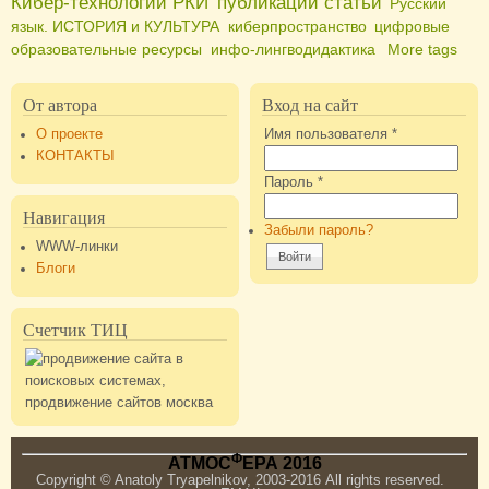
Кибер-технологии РКИ
публикации статьи
Русский
язык. ИСТОРИЯ и КУЛЬТУРА
киберпространство
цифровые
образовательные ресурсы
инфо-лингводидактика
More tags
От автора
Вход на сайт
О проекте
Имя пользователя
*
КОНТАКТЫ
Пароль
*
Навигация
Забыли пароль?
WWW-линки
Блоги
Счетчик ТИЦ
Ф
АТМОС
ЕРА 2016
Copyright © Anatoly Tryapelnikov, 2003-2016 All rights reserved.