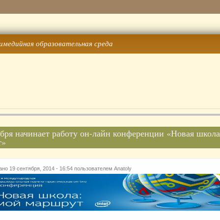
имедийная образовательная среда
ября начинает работу он-лайн конференции «Новая школа
т»
но 19 сентября, 2014 - 16:54 пользователем
Anatoly