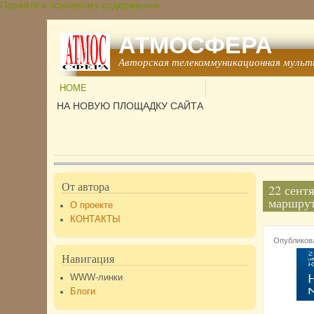
Перейти к основному содержанию
АТМОСФЕРА
Авторская телекоммуникационная мульт
HOME
НА НОВУЮ ПЛОЩАДКУ САЙТА
От автора
22 сент
маршру
О проекте
КОНТАКТЫ
Опубликова
Навигация
WWW-линки
Блоги