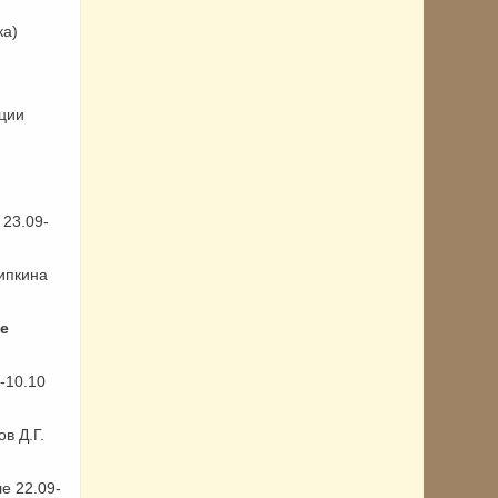
ка)
ции
 23.09-
ипкина
е
-10.10
в Д.Г.
е 22.09-