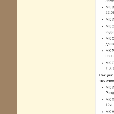
лими
МК В
22.0
МК И
МК Э
соде
МК С
дошк
МК Р
08.1
МК О
Т.В. 
Секция:
творче
МК И
Рожд
МК П
12ч.
МК Н