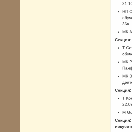
31.1
НП О
обуч
36ч.
МК А
Секция:
Т Се
обуч
МК Р
Панф
МК В
деят
Секция:
Т Ко
22.0
М Go
Секция:
искусст