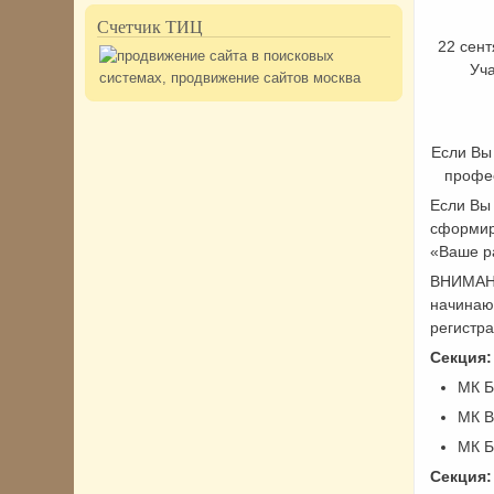
Счетчик ТИЦ
22 сен
Уча
Если Вы
профес
Если Вы 
сформиро
«Ваше р
ВНИМАНИ
начинаю
регистра
Секция:
МК Б
МК В
МК Б
Секция: