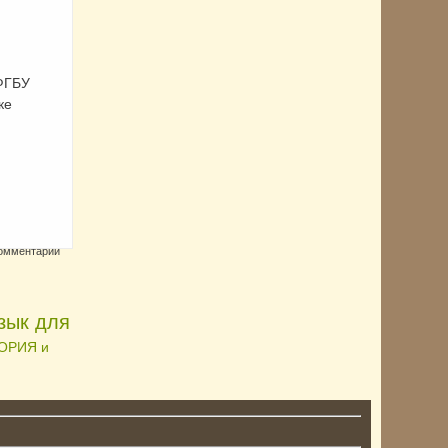
ФГБУ
ке
комментарии
зык для
ТОРИЯ и