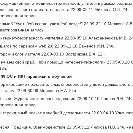
формационная и медийная грамотность учителя в рамках реализа
ессионального стандарта педагога 22.09-02.11 Михеева О.П. 24ч. -
тированная запись
ешмоб "Учить(ся) всегда, учить(ся) везде!" 22.09-22.10 Малкова А.В.
имитированная запись
нтернет-безопасность учителям 22.09-05.10 Алексаненкова М.В. 24
 шагов по сервисам web 2.0 22.09-12.10 Баженов И.И. 24ч.
торский блог учителя 22.09-03.10 Вострикова Е.А. 12ч.
зучаем свой край... при помощи интернет-технологий 23.09-03.10 
12ч.
 ФГОС и ИКТ-практики в обучении
ормирование познавательных способностей у детей дошкольного 
з сказку 22.09-30.09 Моисеева Е.А. 24ч.
б-квест Журналистское расследование 22.09-10.10 Попова Л.Н. 24ч.
тированная запись
нтерактивный плакат в учебной деятельности 22.09-04.10 Ульянова
есня. Традиция. Взаимодействие 22.09-09.11 Яникова Н.В. 24ч. - н