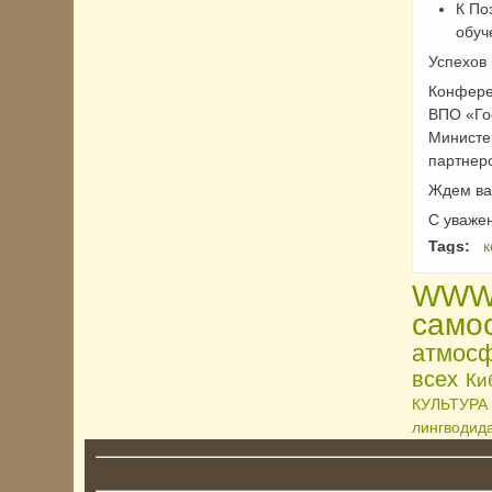
К По
обуч
Успехов 
Конфере
ВПО «Гос
Министе
партнеро
Ждем ва
С уваже
Tags:
WWW-
само
атмосф
всех
Ки
КУЛЬТУРА
лингводида