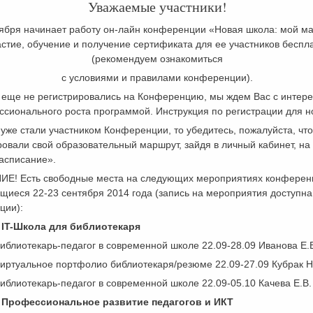
Уважаемые участники!
тября начинает работу он-лайн конференции «Новая школа: мой м
стие, обучение и получение сертификата для ее участников беспл
(рекомендуем ознакомиться
с условиями и правилами конференции).
 еще не регистрировались на Конференцию, мы ждем Вас с интере
сионального роста программой. Инструкция по регистрации для н
уже стали участником Конференции, то убедитесь, пожалуйста, что
вали свой образовательный маршрут, зайдя в личный кабинет, на 
асписание».
Е! Есть свободные места на следующих мероприятиях конферен
щиеся 22-23 сентября 2014 года (запиcь на мероприятия доступна
ции):
 IT-Школа для библиотекаря
иблиотекарь-педагог в современной школе 22.09-28.09 Иванова Е.В
иртуальное портфолио библиотекаря/резюме 22.09-27.09 Кубрак Н.
иблиотекарь-педагог в современной школе 22.09-05.10 Качева Е.В.
 Профессиональное развитие педагогов и ИКТ