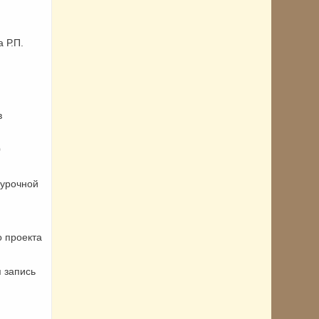
 Р.П.
в
0
еурочной
 проекта
я запись