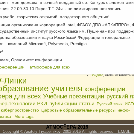
эзия - моя держава, я вечный подданный ее. Конкурс с элементами
ения. 22.09-30.10 Пирог Т.Г. 24ч. - не лимитированная запись
в учебе, творческих открытий, плодотворного общения!
нция организована корпорацией Intel, ФГАОУ ДПО «АПКиППРО», 
ударственный институт русского языка им. Пушкина» при поддерж
рства образования и науки Российской Федерации и генеральных
в – компаний Microsoft, Polymedia, Prestigio.
с!
нием, Оргкомитет конференции
конференции
атмосфера для всех
Войдите
, чтобы оставлять 
Линки
образование учителя
конференции
ера для всех
Учебные презентации
русский я
бер-технологии РКИ
публикации статьи
Русский язык. ИС
киберпространство
цифровые образовательные ресурсы
инфо-
ктика
More tags
Ф
АТМОС
ЕРА 2016
Copyright © Anatoly Tryapelnikov, 2003-2016 All rights reserved. EMAIL: