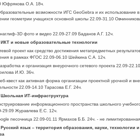
0 Юфрякова О.А. 18ч.
бразовательные возможности ИГС GeoGebra и их использование в
ении геометрии учащихся основной школы 22.09-31.10 Овчинникова
наглиф-3D фото и видео 22.09-27.09 Баданов А.Г. 12ч.
 ИКТ и новые образовательные технологии
тевой проект как средство достижения метапредметных результато
ения в рамках ФГОС 22.09-06.10 Шейкина С.А. 12ч.
азработка и организация внеурочного сетевого проекта 22.09-22.1
илова И.Ю. 36ч.
еб-квест как активная форма организации проектной урочной и вн
ельности 22.09-14.10 Тарасова Е.Г. 24ч.
 Школьная ИТ-инфраструктура
нструирование информационного пространства школьного учебного
9-29.09 Журавлева Е.С. 12ч.
ogle песочница 22.09-01.11 Ярмахов Б.Б. 24ч. - не лимитированна
 Русский язык – территория образования, науки, технологии и
ва