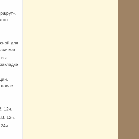
аршрут».
атно
сной для
овичков
 вы
закладке
ции,
 после
. 12ч.
В. 12ч.
 24ч.