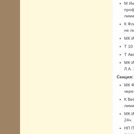
М Ин
проф
лими
К Фл
не л
МК И
Т 10
Т Ав
МК И
Л.А. 
Секция:
МК Ф
чере
К Ве
лими
МК И
24ч.
НП П