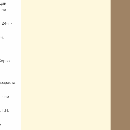
ции
 не
 24ч. -
ч.
Серых
возраста
 - не
 Т.Н.
е