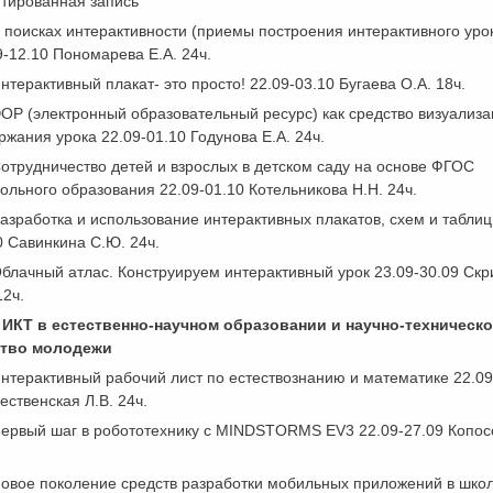
тированная запись
 поисках интерактивности (приемы построения интерактивного уро
9-12.10 Пономарева Е.А. 24ч.
нтерактивный плакат- это просто! 22.09-03.10 Бугаева О.А. 18ч.
ОР (электронный образовательный ресурс) как средство визуализа
ржания урока 22.09-01.10 Годунова Е.А. 24ч.
отрудничество детей и взрослых в детском саду на основе ФГОС
ольного образования 22.09-01.10 Котельникова Н.Н. 24ч.
азработка и использование интерактивных плакатов, схем и таблиц
0 Савинкина С.Ю. 24ч.
блачный атлас. Конструируем интерактивный урок 23.09-30.09 Скр
12ч.
 ИКТ в естественно-научном образовании и научно-техническо
ство молодежи
нтерактивный рабочий лист по естествознанию и математике 22.09
ественская Л.В. 24ч.
ервый шаг в робототехнику с MINDSTORMS EV3 22.09-27.09 Копосо
овое поколение средств разработки мобильных приложений в школ