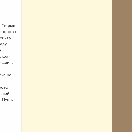
: "термин
вторство
ихаилу
сору
о
ской»,
ссии с
уже не
аётся
лешей
 Пусть