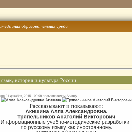
имедийная образовательная среда
 язык, история и культура России
но 21 декабря, 2015 - 00:09 пользователем
Anatoly
Рассказывают и показывают:
Акишина Алла Александровна,
Тряпельников Анатолий Викторович
Информационные учебно-методические разработк
по русскому языку как иностранному.