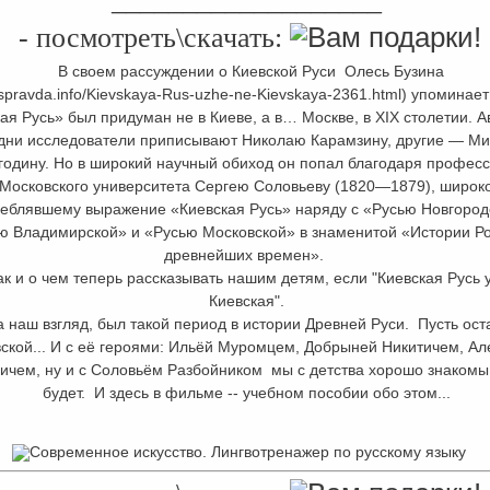
___________________
-
посмотреть\скачать:
В своем рассуждении о Киевской Руси Олесь Бузина
ruspravda.info/Kievskaya-Rus-uzhe-ne-Kievskaya-2361.html) упоминает
ая Русь» был придуман не в Киеве, а в… Москве, в XIX столетии. А
одни исследователи приписывают Николаю Карамзину, другие — М
годину. Но в широкий научный обиход он попал благодаря профес
Московского университета Сергею Соловьеву (1820—1879), широк
еблявшему выражение «Киевская Русь» наряду с «Русью Новгород
ю Владимирской» и «Русью Московской» в знаменитой «Истории Ро
древнейших времен».
и о чем теперь рассказывать нашим детям, если "Киевская Русь 
Киевская".
аш взгляд, был такой период в истории Древней Руси. Пусть ост
ской... И с её героями: Ильёй Муромцем, Добрыней Никитичем, А
ичем, ну и с Соловьём Разбойником мы с детства хорошо знакомы.
будет. И здесь в фильме -- учебном пособии обо этом...