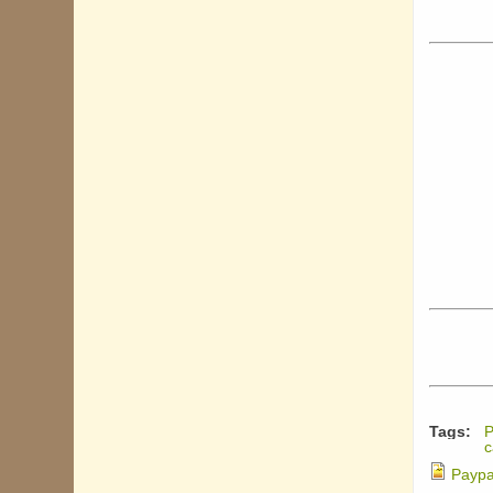
Tags:
Р
с
Paypa