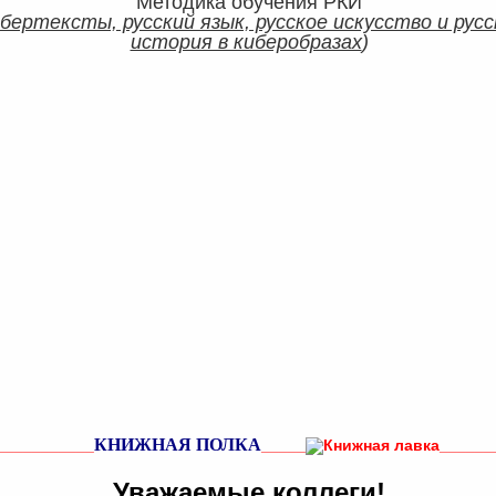
Методика обучения РКИ
бертексты, русский язык, русское искусство и русс
история в киберобразах
)
КНИЖНАЯ ПОЛКА
___________
_____
______
Уважаемые коллеги!