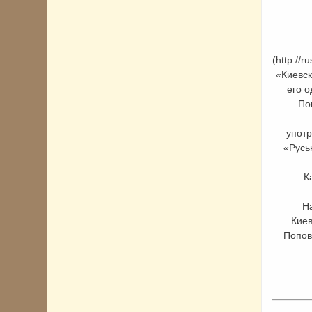
(http://
«Киевск
его 
По
употр
«Русь
Как 
На н
Киев
Попов