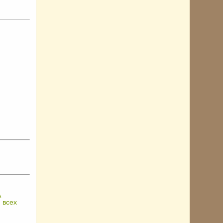
А
 всех