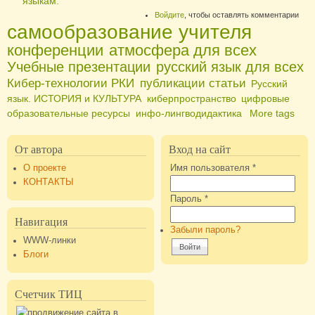
языкам.
Войдите
, чтобы оставлять комментарии
самообразование учителя
конференции
атмосфера для всех
Учебные презентации
русский язык для всех
Кибер-технологии РКИ
публикации статьи
Русский
язык. ИСТОРИЯ и КУЛЬТУРА
киберпространство
цифровые
образовательные ресурсы
инфо-лингводидактика
More tags
От автора
Вход на сайт
О проекте
Имя пользователя
*
КОНТАКТЫ
Пароль
*
Навигация
Забыли пароль?
WWW-линки
Блоги
Счетчик ТИЦ