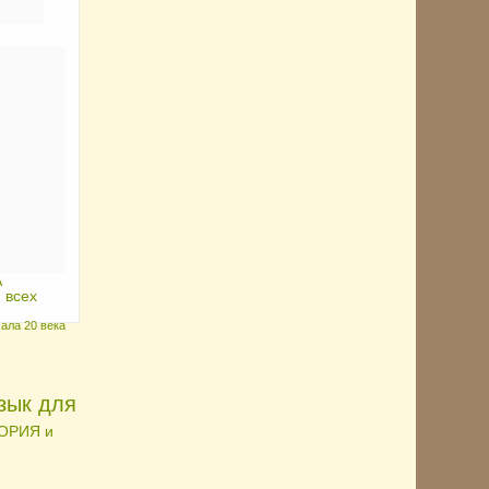
А
 всех
ала 20 века
зык для
ТОРИЯ и