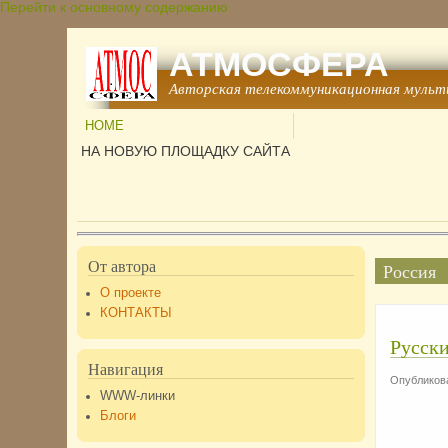
Перейти к основному содержанию
АТМОСФЕРА
Авторская телекоммуникационная мульт
HOME
НА НОВУЮ ПЛОЩАДКУ САЙТА
От автора
Россия
О проекте
КОНТАКТЫ
Русски
Навигация
Опубликова
WWW-линки
Блоги