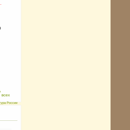
_
а
А
 всех
ьтура России