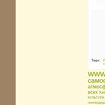
Tags:
Р
с
WWW-
само
атмосф
всех
Ки
КУЛЬТУРА
лингводида