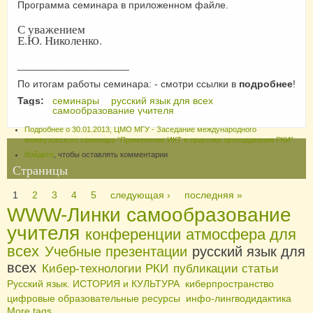
Программа семинара в приложенном файле.
С уважением
Е.Ю. Николенко.
____________________
По итогам работы семинара: - смотри ссылки в
подробнее
!
Tags:
семинары
русский язык для всех
самообразование учителя
Подробнее
о 30.01.2013, ЦМО МГУ - Заседание международного
межвузовского семинара “Применение ИКТ в практике преподавания РКИ”
Войдите
, чтобы оставлять комментарии
Страницы
1
2
3
4
5
следующая ›
последняя »
WWW-Линки
самообразование
учителя
конференции
атмосфера для
всех
Учебные презентации
русский язык для
всех
Кибер-технологии РКИ
публикации статьи
Русский язык. ИСТОРИЯ и КУЛЬТУРА
киберпространство
цифровые образовательные ресурсы
инфо-лингводидактика
More tags