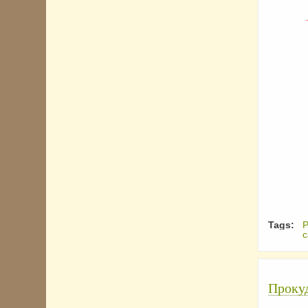
Tags:
Р
с
Прокуд