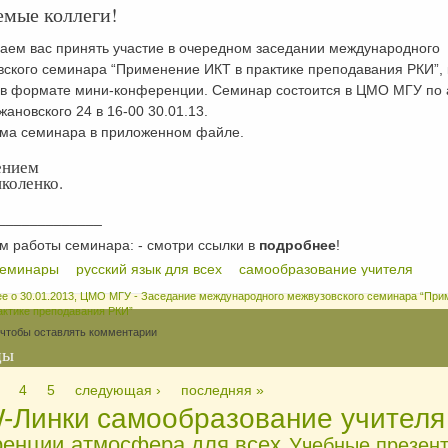
емые коллеги!
аем вас принять участие в очередном заседании международного
вского семинара “Применение ИКТ в практике преподавания РКИ”, 
 в формате мини-конференции. Семинар состоится в ЦМО МГУ по 
жановского 24 в 16-00 30.01.13.
ма семинара в приложенном файле.
ением
коленко.
_____________
м работы семинара: - смотри ссылки в
подробнее
!
семинары
русский язык для всех
самообразование учителя
ее
о 30.01.2013, ЦМО МГУ - Заседание международного межвузовского семинара “При
актике преподавания РКИ”
 чтобы оставлять комментарии
цы
4
5
следующая ›
последняя »
Линки
самообразование учителя
ренции
атмосфера для всех
Учебные презен