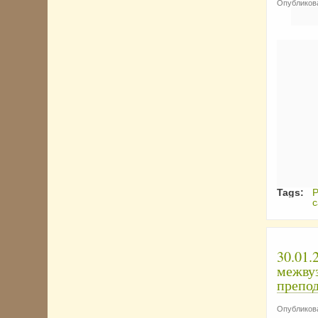
Опубликова
Tags:
Р
с
30.01.
межвуз
препо
Опубликова