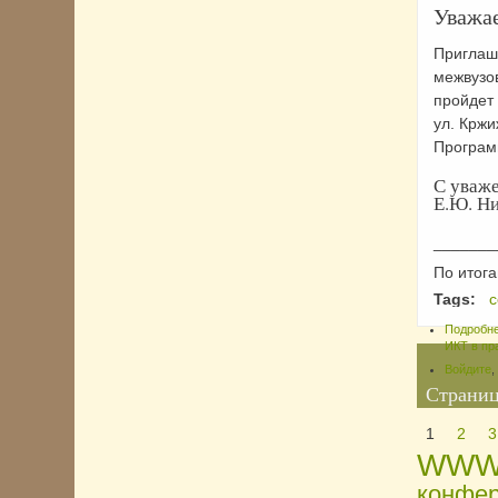
Уважа
Приглаш
межвузо
пройдет
ул. Кржи
Програм
С уваж
Е.Ю. Ни
_______
По итога
Tags:
Подробн
ИКТ в пр
Войдите
,
Страни
1
2
3
WWW-
конфе