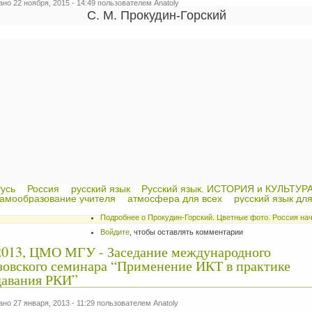
но 22 ноября, 2015 - 14:49 пользователем
Anatoly
С. М. Прокудин-Горский
усь
Россия
русский язык
Русский язык. ИСТОРИЯ и КУЛЬТУР
амообразование учителя
атмосфера для всех
русский язык для
Подробнее
о Прокудин-Горский. Цветные фото. Россия нач
Войдите
, чтобы оставлять комментарии
2013, ЦМО МГУ - Заседание международного
овского семинара “Применение ИКТ в практике
давания РКИ”
но 27 января, 2013 - 11:29 пользователем
Anatoly