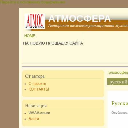
Перейти к основному содержанию
АТМОСФЕРА
Авторская телекоммуникационная мульт
HOME
НА НОВУЮ ПЛОЩАДКУ САЙТА
атмосфер
От автора
русский
О проекте
КОНТАКТЫ
Русски
Навигация
Опубликова
WWW-линки
Блоги