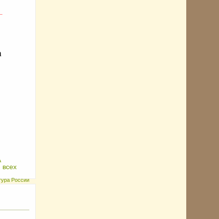
_
а
А
 всех
ьтура России