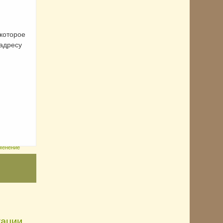
которое
адресу
менение
тации