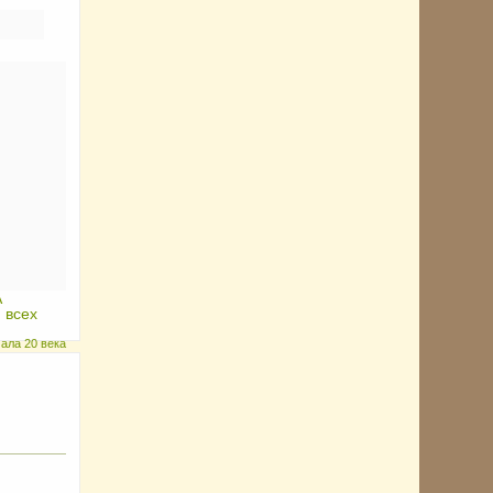
А
 всех
ала 20 века