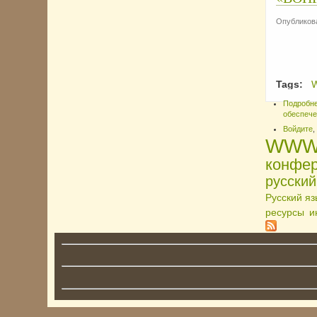
Опубликова
Tags:
Подробн
обеспече
Войдите
,
WWW-
конфе
русский
Русский я
ресурсы
и