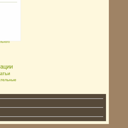
льного
тации
татьи
ательные