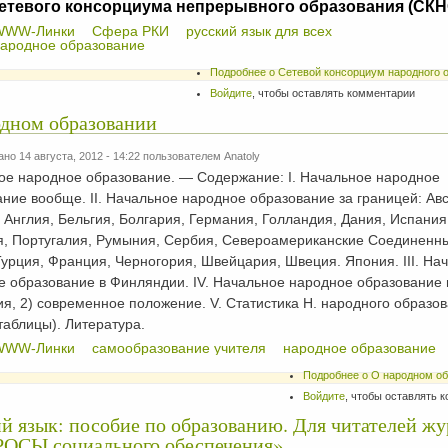
етевого консорциума непрерывного образования (СКН
WWW-Линки
Сфера РКИ
русский язык для всех
ародное образование
Подробнее
о Сетевой консорциум народного 
Войдите
, чтобы оставлять комментарии
одном образовании
но 14 августа, 2012 - 14:22 пользователем
Anatoly
ое народное образование. — Содержание: I. Начальное народное
ние вообще. II. Начальное народное образование за границей: Авс
 Англия, Бельгия, Болгария, Германия, Голландия, Дания, Испания
я, Португалия, Румыния, Сербия, Североамериканские Соединенн
урция, Франция, Черногория, Швейцария, Швеция. Япония. III. На
 образование в Финляндии. IV. Начальное народное образование 
ия, 2) современное положение. V. Статистика Н. народного образов
таблицы). Литература.
WWW-Линки
самообразование учителя
народное образование
Подробнее
о О народном о
Войдите
, чтобы оставлять 
й язык: пособие по образованию. Для читателей жу
ОСЫ социального обеспечения»