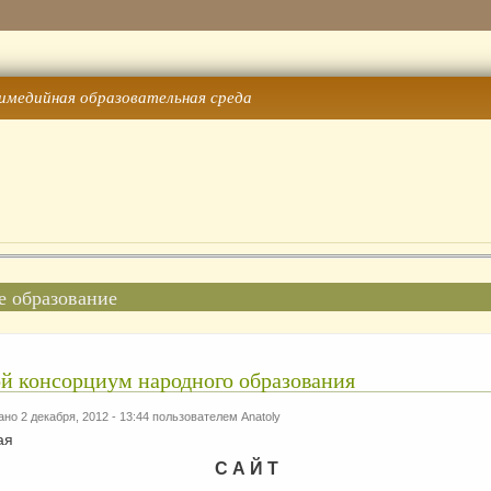
имедийная образовательная среда
е образование
й консорциум народного образования
но 2 декабря, 2012 - 13:44 пользователем
Anatoly
С А Й Т