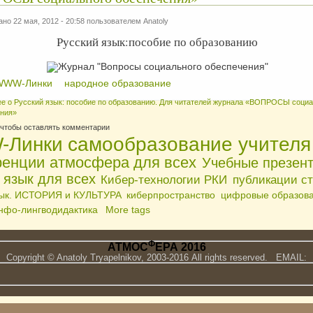
но 22 мая, 2012 - 20:58 пользователем
Anatoly
Русский язык:пособие по образованию
WWW-Линки
народное образование
ее
о Русский язык: пособие по образованию. Для читателей журнала «ВОПРОСЫ социа
ния»
 чтобы оставлять комментарии
Линки
самообразование учителя
ренции
атмосфера для всех
Учебные презен
 язык для всех
Кибер-технологии РКИ
публикации с
зык. ИСТОРИЯ и КУЛЬТУРА
киберпространство
цифровые образов
нфо-лингводидактика
More tags
Ф
АТМОС
ЕРА 2016
Copyright © Anatoly Tryapelnikov, 2003-2016 All rights reserved. EMAIL: