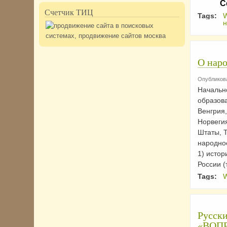
С
Счетчик ТИЦ
Tags:
н
О нар
Опубликова
Начальн
образова
Венгрия,
Норвеги
Штаты, Т
народное
1) истор
России (
Tags:
Русски
«ВОПР