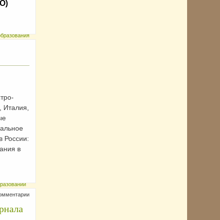
О)
образования
тро-
, Италия,
ые
чальное
в России:
ания в
бразовании
комментарии
рнала