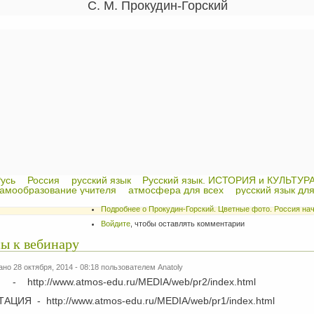
С. М. Прокудин-Горский
усь
Россия
русский язык
Русский язык. ИСТОРИЯ и КУЛЬТУР
амообразование учителя
атмосфера для всех
русский язык для
Подробнее
о Прокудин-Горский. Цветные фото. Россия нач
Войдите
, чтобы оставлять комментарии
ы к вебинару
но 28 октября, 2014 - 08:18 пользователем
Anatoly
ИЯ -
http://www.atmos-edu.ru/MEDIA/web/pr2/index.html
ЦИЯ - http://www.atmos-edu.ru/MEDIA/web/pr1/index.html