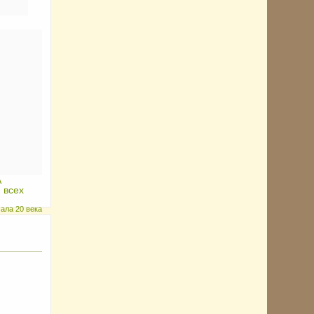
А
 всех
ала 20 века