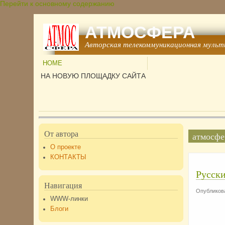
Перейти к основному содержанию
АТМОСФЕРА
Авторская телекоммуникационная мульт
HOME
НА НОВУЮ ПЛОЩАДКУ САЙТА
От автора
атмосфе
О проекте
КОНТАКТЫ
Русски
Навигация
Опубликова
WWW-линки
Блоги