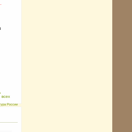
_
а
А
 всех
ьтура России