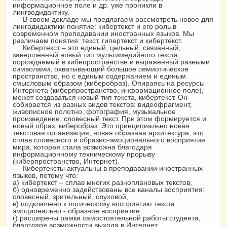
информационное поле и др. уже проникли в
лингводидактику.
В своем докладе мы предлагаем рассмотреть новое для
лингодидактики понятие: кибертекст и его роль в
современном преподавании иностранных языков. Мы
различаем понятия: текст, гипертекст и кибертекст.
Кибертекст – это единый, цельный, связанный,
завершенный новый тип мультимедийного текста,
порождаемый в кибепространстве и выраженный разными
символами, охватывающий большое семиотическое
пространство, но с единым содержанием и единым
смысловым образом (киберобраз). Опираясь на ресурсы
Интернета (киберпространство, информационное поле),
может создаваться новый тип текста, кибертекст. Он
собирается из разных видов текстов: видеофрагмент,
живописное полотно, фотография, музыкальное
произведение, словесный текст. При этом формируется и
новый образ, киберобраз. Это принципиально новая
текстовая организация, новая образная архитектура, это
сплав словесного и образно-эмоционального восприятия
мира, которая стала возможна благодаря
информационному техническому прорыву
(киберпространство, Интернет).
Кибертексты актуальны в преподавании иностранных
языков, потому что:
а) кибертекст – сплав многих разноплановых текстов,
б) одновременно задействованы все каналы восприятия:
словесный, зрительный, слуховой,
в) подключено к логическому восприятию текста
эмоционально - образное восприятие,
г) расширены рамки самостоятельной работы студента,
благодаря возможности выхода в Интернет,