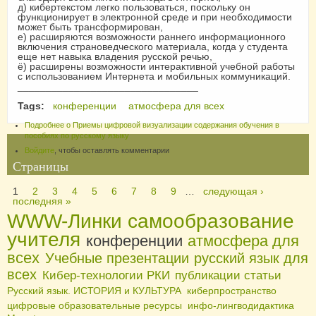
д) кибертекстом легко пользоваться, поскольку он
функционирует в электронной среде и при необходимости
может быть трансформирован,
е) расширяются возможности раннего информационного
включения страноведческого материала, когда у студента
еще нет навыка владения русской речью,
ё) расширены возможности интерактивной учебной работы
с использованием Интернета и мобильных коммуникаций.
________________________________
Tags:
конференции
атмосфера для всех
Подробнее
о Приемы цифровой визуализации содержания обучения в
пособиях по русскому языку
Войдите
, чтобы оставлять комментарии
Страницы
1
2
3
4
5
6
7
8
9
…
следующая ›
последняя »
WWW-Линки
самообразование
учителя
конференции
атмосфера для
всех
Учебные презентации
русский язык для
всех
Кибер-технологии РКИ
публикации статьи
Русский язык. ИСТОРИЯ и КУЛЬТУРА
киберпространство
цифровые образовательные ресурсы
инфо-лингводидактика