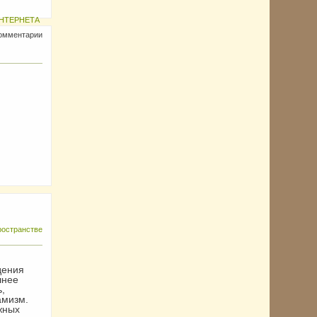
НТЕРНЕТА
комментарии
ространстве
дения
шнее
,
амизм.
жных