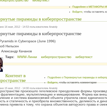
иберпространство
кибертекст
Подробнее
о МЕТАФОРЫ И
Войдите
, чтобы оставлять 
ернутые пирамиды в киберпространстве
но 16 мая, 2012 - 14:53 пользователем
Anatoly
рнутые пирамиды в киберпространстве
 Pyramids in Cyberspace (June 1996)
коб Нильсен
: Александр Качанов
Tags:
WWW-Линки
киберпространство
кибертекст
Контент в
Подробнее
о Перевернутые пирамиды в киберп
пространстве
Войдите
, чтобы оставлять комментарии
но 15 мая, 2012 - 14:00 пользователем
Anatoly
пространстве произошло гегелевское преодоление формы произве
е фрагментацию, мультипликацию и микширование. Форма как вне
ление и система взаимосвязей объекта утратила свою единичность
сть и статичность и приобрела множественность, делимость и дин
мена привела к тому, что охрана объектов авторского права и сме