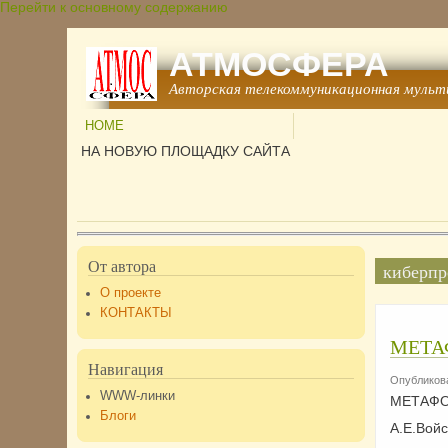
Перейти к основному содержанию
АТМОСФЕРА
Авторская телекоммуникационная мульт
HOME
НА НОВУЮ ПЛОЩАДКУ САЙТА
От автора
киберпр
О проекте
КОНТАКТЫ
МЕТА
Навигация
Опубликова
WWW-линки
МЕТАФО
Блоги
А.Е.Войс