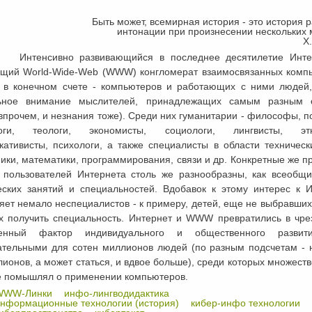
Быть может, всемирная история - это история 
интонации при произнесении нескольких
Х
ивно развивающийся в последнее десятилетие Интерне
щий World-Wide-Web (WWW) конгломерат взаимосвязанных комп
а в конечном счете - компьютеров и работающих с ними людей,
ьное внимание мыслителей, принадлежащих самым разным 
впрочем, и незнания тоже). Среди них гуманитарии - философы, п
логи, теологи, экономисты, социологи, лингвисты, этн
кативисты, психологи, а также специалисты в области техническ
ики, математики, программирования, связи и др. Конкретные же 
 пользователей Интернета столь же разнообразны, как всеобщи
еских занятий и специальностей. Вдобавок к этому интерес к И
ет немало неспециалистов - к примеру, детей, еще не выбравших
х получить специальность. Интернет и WWW превратились в чре
венный фактор индивидуального и общественного развит
ательными для сотен миллионов людей (по разным подсчетам - 
ионов, а может статься, и вдвое больше), среди которых множество
е помышлял о применении компьютеров.
WWW-Линки
инфо-лингводидактика
нформационные технологии (история)
кибер-инфо технологии