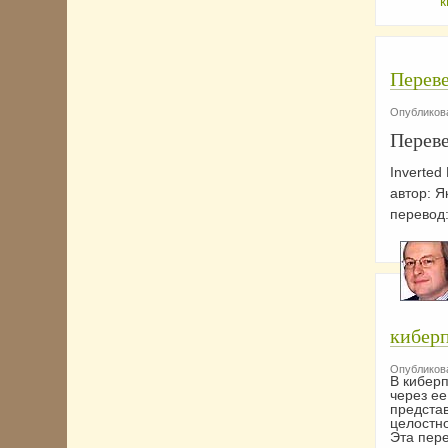
к
Перев
Опубликова
Переве
Inverted
автор: Я
перевод
кибер
Опубликова
В кибер
через е
представ
целостно
Эта пере