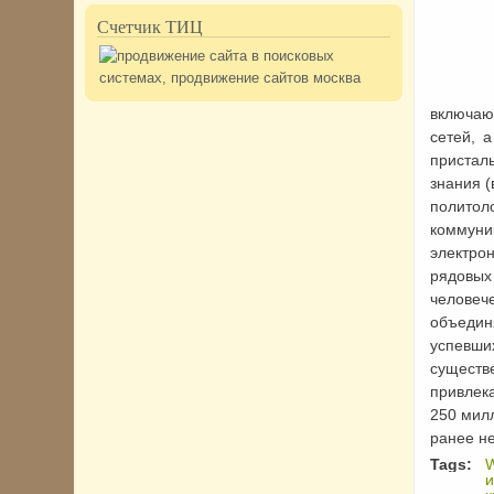
Счетчик ТИЦ
Интенс
включаю
сетей, 
пристал
знания (
полито
коммуни
электрон
рядовых
человеч
объединя
успевши
сущест
привлек
250 милл
ранее н
Tags:
и