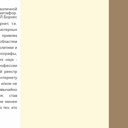
различной
 метафор.
.Л.Борхес
т, т.е.
ьютерных
 привлек
областям
олитики и
ографы,
их наук -
профессии
й реестр
нтернету
 и/или не
звычайно
ия, став
не менее
 тех, кто