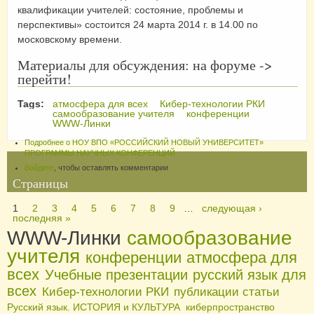
квалификации учителей: состояние, проблемы и
перспективы» состоится 24 марта 2014 г. в 14.00 по
московскому времени.
Материалы для обсуждения: на форуме ->
перейти!
Tags:
атмосфера для всех
Кибер-технологии РКИ
самообразование учителя
конференции
WWW-Линки
Подробнее
о НОУ ВПО «РОССИЙСКИЙ НОВЫЙ УНИВЕРСИТЕТ»
ПРОГРАММЫ НАУЧНЫХ КОНФЕРЕНЦИЙ
Войдите
, чтобы оставлять комментарии
Страницы
1
2
3
4
5
6
7
8
9
…
следующая ›
последняя »
WWW-Линки
самообразование
учителя
конференции
атмосфера для
всех
Учебные презентации
русский язык для
всех
Кибер-технологии РКИ
публикации статьи
Русский язык. ИСТОРИЯ и КУЛЬТУРА
киберпространство